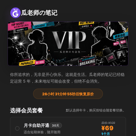
瓜老师の笔记
瓜老师の大会员
你所追求的，无非是开心快乐。这就是生活。瓜老师的笔记已经稳
定运营 5 年，未来地址可能会改变，但绝不会消失。
26小时 31分钟 55秒后恢复原价
选择会员套餐
默认选择年卡，购买按钮会随套餐切换。
原价 ¥109
月卡自助开通
30天
¥69
适合短期体验，随开随用
1个月